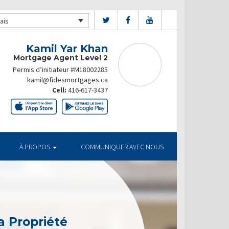
ais
Kamil Yar Khan
Mortgage Agent Level 2
Permis d’initiateur #M18002285
kamil@fidesmortgages.ca
Cell:
416-617-3437
À PROPOS
COMMUNIQUER AVEC NOUS
a Propriété