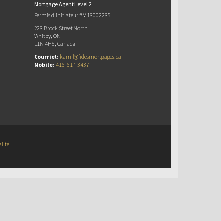
Mortgage Agent Level 2
Permis d’initiateur #M18002285
228 Brock Street North
Whitby, ON
L1N 4H5, Canada
Courriel:
kamil@fidesmortgages.ca
Mobile:
416-617-3437
alité