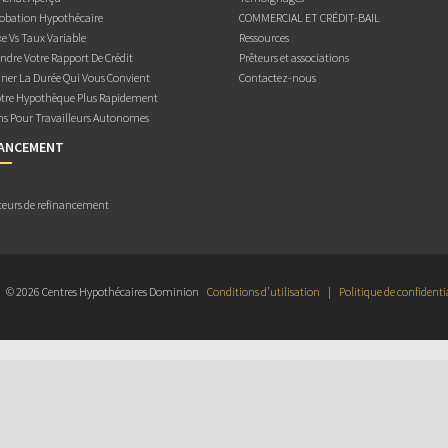
obation Hypothécaire
COMMERCIAL ET CRÉDIT-BAIL
e Vs Taux Variable
Ressources
dre Votre Rapport De Crédit
Prêteurs et associations
ner La Durée Qui Vous Convient
Contactez-nous
otre Hypothèque Plus Rapidement
ns Pour Travailleurs Autonomes
NANCEMENT
teurs de refinancement
© 2026 Centres Hypothécaires Dominion
Conditions d’utilisation
|
Politique de confidenti