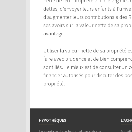
nette de leur propriété afin d’élargir leu
dettes, d’envoyer leurs enfants à l’univ
d’augmenter leurs contributions à des RÉ
ses avoirs sur la valeur nette de sa propr
avantage.
Utiliser la valeur nette de sa propriété
faire avec prudence et de bien comprendr
sont liés. Le mieux est de consulter un c
financier autorisés pour discuter des poss
propriété.
HYPOTHÈQUES
L’ACH
Les avantages du professionnel hypothécaire
Accueil