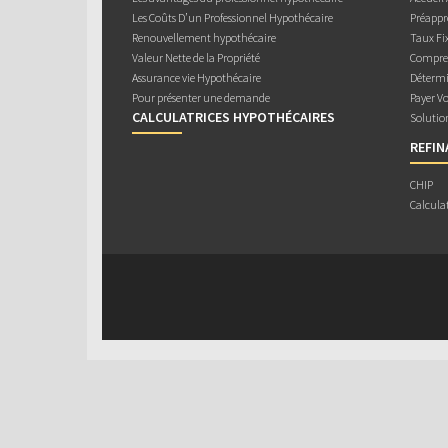
Les Coûts D’un Professionnel Hypothécaire
Préappr
Renouvellement hypothécaire
Taux Fix
Valeur Nette de la Propriété
Compren
Assurance vie Hypothécaire
Détermi
Pour présenter une demande
Payer V
CALCULATRICES HYPOTHÉCAIRES
Solutio
REFI
CHIP
Calcula