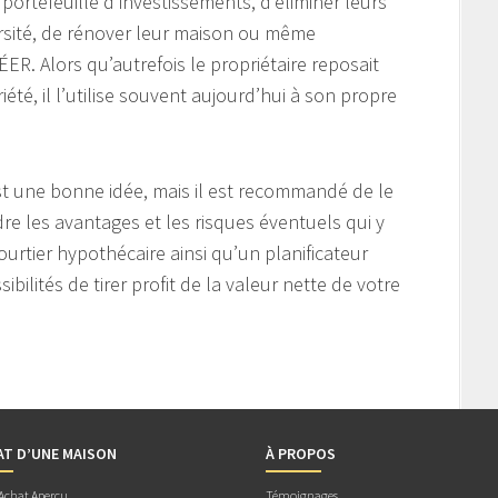
r portefeuille d’investissements, d’éliminer leurs
ersité, de rénover leur maison ou même
ER. Alors qu’autrefois le propriétaire reposait
iété, il l’utilise souvent aujourd’hui à son propre
 est une bonne idée, mais il est recommandé de le
e les avantages et les risques éventuels qui y
ourtier hypothécaire ainsi qu’un planificateur
ibilités de tirer profit de la valeur nette de votre
AT D’UNE MAISON
À PROPOS
 Achat Aperçu
Témoignages